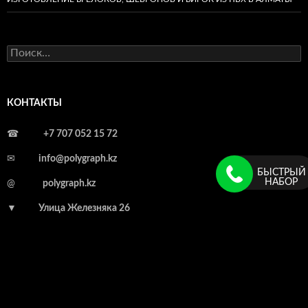
Найти:
КОНТАКТЫ
☎
+7 707 052 15 72
✉
info@polygraph.kz
БЫСТРЫЙ
НАБОР
@
polygraph.kz
▼
Улица Железняка 26