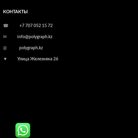
КОНТАКТЫ
☎
+7 707 052 15 72
✉
info@polygraph.kz
@
polygraph.kz
▼
Улица Железняка 26